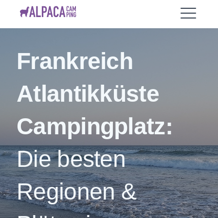
Skip
AlpacaCamping
to
ME
content
Frankreich
EXPAND
DROPDO
Atlantikküste
Campingplatz:
Die besten
Regionen &