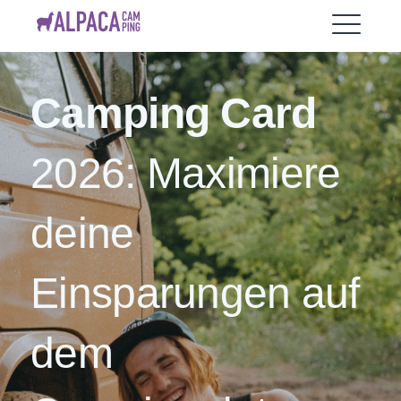
Skip
AlpacaCamping
to
ME
content
Camping Card
EXPAND
DROPDO
2026: Maximiere
deine
Einsparungen auf
dem