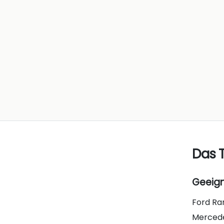
Das T
Geeign
Ford Ran
Mercedes