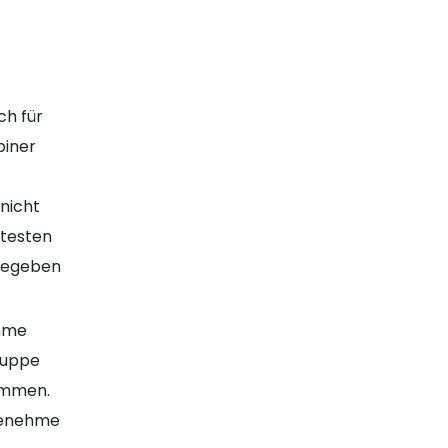
ch für
biner
nicht
btesten
 gegeben
ehme
ruppe
ommen.
genehme