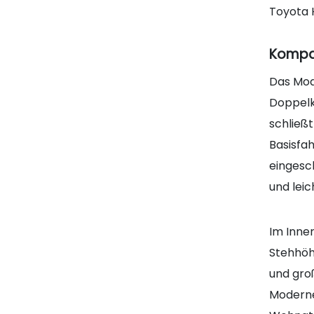
Toyota 
Kompa
Das Mode
Doppelk
schließ
Basisfa
eingesc
und lei
Im Inne
Stehhöh
und gro
Moderne