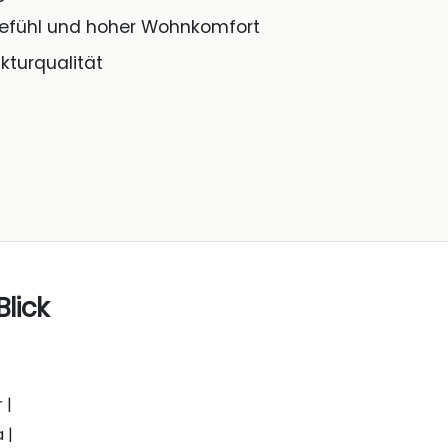
fühl und hoher Wohnkomfort
turqualität
Blick
 |
 |