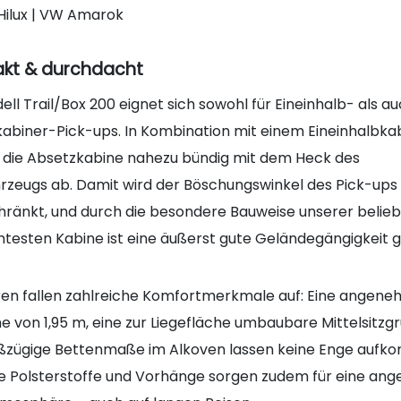
Hilux | VW Amarok
kt & durchdacht
ll Trail/Box 200 eignet sich sowohl für Eineinhalb- als au
abiner-Pick-ups. In Kombination mit einem Eineinhalbka
t die Absetzkabine nahezu bündig mit dem Heck des
hrzeugs ab. Damit wird der Böschungswinkel des Pick-ups 
hränkt, und durch die besondere Bauweise unserer belie
chtesten Kabine ist eine äußerst gute Geländegängigkeit
ren fallen zahlreiche Komfortmerkmale auf: Eine angen
e von 1,95 m, eine zur Liegefläche umbaubare Mittelsitzg
ßzügige Bettenmaße im Alkoven lassen keine Enge aufk
 Polsterstoffe und Vorhänge sorgen zudem für eine an