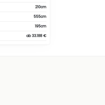
210cm
555cm
195cm
ab 33.188 €