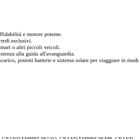
fidabilità e motore potente.
rredi esclusivi.
rt o altri piccoli veicoli.
istenza alla guida all'avanguardia.
carico, potenti batterie e sistema solare per viaggiare in mod
SB, GRAND EMPIRE 98 LSO, GRAND EMPIRE 98 MB, GRAND