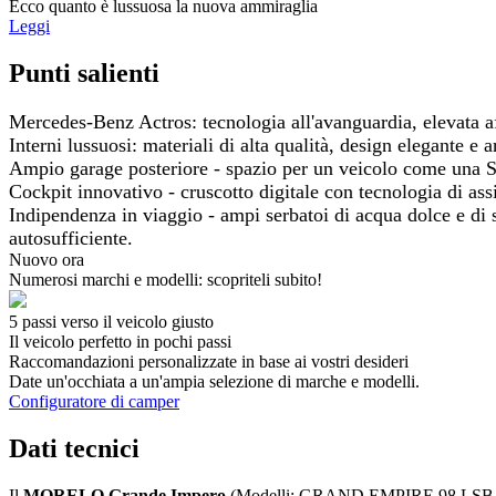
Ecco quanto è lussuosa la nuova ammiraglia
Leggi
Punti salienti
Mercedes-Benz Actros: tecnologia all'avanguardia, elevata af
Interni lussuosi: materiali di alta qualità, design elegante e a
Ampio garage posteriore - spazio per un veicolo come una Sma
Cockpit innovativo - cruscotto digitale con tecnologia di ass
Indipendenza in viaggio - ampi serbatoi di acqua dolce e di s
autosufficiente.
Nuovo ora
Numerosi marchi e modelli: scopriteli subito!
5 passi verso il veicolo giusto
Il veicolo perfetto in pochi passi
Raccomandazioni personalizzate in base ai vostri desideri
Date un'occhiata a un'ampia selezione di marche e modelli.
Configuratore di camper
Dati tecnici
Il
MORELO Grande Impero
(Modelli: GRAND EMPIRE 98 L