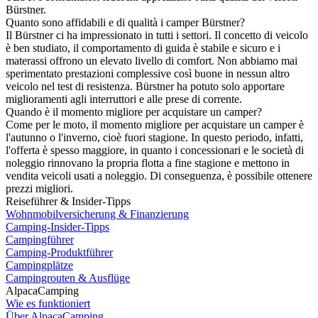
Bürstner.
Quanto sono affidabili e di qualità i camper Bürstner?
Il Bürstner ci ha impressionato in tutti i settori. Il concetto di veicolo
è ben studiato, il comportamento di guida è stabile e sicuro e i
materassi offrono un elevato livello di comfort. Non abbiamo mai
sperimentato prestazioni complessive così buone in nessun altro
veicolo nel test di resistenza. Bürstner ha potuto solo apportare
miglioramenti agli interruttori e alle prese di corrente.
Quando è il momento migliore per acquistare un camper?
Come per le moto, il momento migliore per acquistare un camper è
l'autunno o l'inverno, cioè fuori stagione. In questo periodo, infatti,
l'offerta è spesso maggiore, in quanto i concessionari e le società di
noleggio rinnovano la propria flotta a fine stagione e mettono in
vendita veicoli usati a noleggio. Di conseguenza, è possibile ottenere
prezzi migliori.
Reiseführer & Insider-Tipps
Wohnmobilversicherung & Finanzierung
Camping-Insider-Tipps
Campingführer
Camping-Produktführer
Campingplätze
Campingrouten & Ausflüge
AlpacaCamping
Wie es funktioniert
Über AlpacaCamping