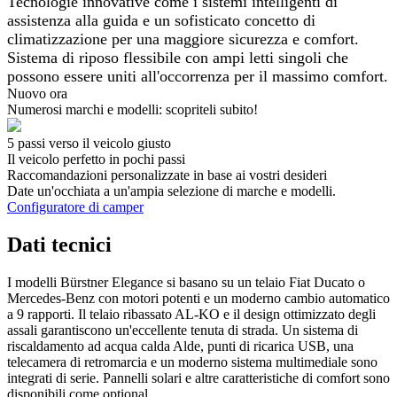
Tecnologie innovative come i sistemi intelligenti di
assistenza alla guida e un sofisticato concetto di
climatizzazione per una maggiore sicurezza e comfort.
Sistema di riposo flessibile con ampi letti singoli che
possono essere uniti all'occorrenza per il massimo comfort.
Nuovo ora
Numerosi marchi e modelli: scopriteli subito!
5 passi verso il veicolo giusto
Il veicolo perfetto in pochi passi
Raccomandazioni personalizzate in base ai vostri desideri
Date un'occhiata a un'ampia selezione di marche e modelli.
Configuratore di camper
Dati tecnici
I modelli Bürstner Elegance si basano su un telaio Fiat Ducato o
Mercedes-Benz con motori potenti e un moderno cambio automatico
a 9 rapporti. Il telaio ribassato AL-KO e il design ottimizzato degli
assali garantiscono un'eccellente tenuta di strada. Un sistema di
riscaldamento ad acqua calda Alde, punti di ricarica USB, una
telecamera di retromarcia e un moderno sistema multimediale sono
integrati di serie. Pannelli solari e altre caratteristiche di comfort sono
disponibili come optional.