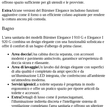
offrono spazio sufficiente per gli utensili e le provviste.
Extra
Alcune versioni del Bürstner Elegance includono funzioni
aggiuntive come il forno o un efficiente cofano aspirante per rendere
la cottura ancora più comoda.
Bagno
L'area sanitaria dei modelli Bürstner Elegance I 910 G e Elegance I
920 G combina un design elegante con una funzionalità sofisticata e
offre il comfort di un bagno d'albergo di prima classe.
Area doccia
Una cabina doccia separata, con accessori
moderni e pavimento antiscivolo, garantisce un'esperienza di
doccia sicura e rilassante.
Area di lavaggio
Un lavabo dal design elegante con superfici
di alta qualità è completato da ampi specchi e da
un'illuminazione LED integrata, che conferiscono all'ambiente
un'atmosfera moderna.
Servizi igienici
La toilette separata è progettata in modo
ergonomico e offre un pratico spazio per riporre articoli da
toilette e accessori.
Extra
Dettagli di lusso come il portasciugamani,
l'illuminazione indiretta discreta e l'intelligente sistema di
ventilazione completano l'area sanitaria e offrono un ulteriore