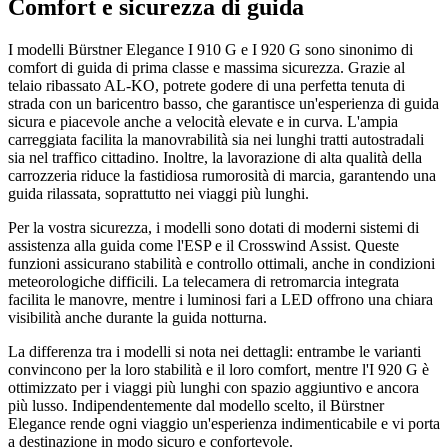
Comfort e sicurezza di guida
I modelli Bürstner Elegance I 910 G e I 920 G sono sinonimo di
comfort di guida di prima classe e massima sicurezza. Grazie al
telaio ribassato AL-KO, potrete godere di una perfetta tenuta di
strada con un baricentro basso, che garantisce un'esperienza di guida
sicura e piacevole anche a velocità elevate e in curva. L'ampia
carreggiata facilita la manovrabilità sia nei lunghi tratti autostradali
sia nel traffico cittadino. Inoltre, la lavorazione di alta qualità della
carrozzeria riduce la fastidiosa rumorosità di marcia, garantendo una
guida rilassata, soprattutto nei viaggi più lunghi.
Per la vostra sicurezza, i modelli sono dotati di moderni sistemi di
assistenza alla guida come l'ESP e il Crosswind Assist. Queste
funzioni assicurano stabilità e controllo ottimali, anche in condizioni
meteorologiche difficili. La telecamera di retromarcia integrata
facilita le manovre, mentre i luminosi fari a LED offrono una chiara
visibilità anche durante la guida notturna.
La differenza tra i modelli si nota nei dettagli: entrambe le varianti
convincono per la loro stabilità e il loro comfort, mentre l'I 920 G è
ottimizzato per i viaggi più lunghi con spazio aggiuntivo e ancora
più lusso. Indipendentemente dal modello scelto, il Bürstner
Elegance rende ogni viaggio un'esperienza indimenticabile e vi porta
a destinazione in modo sicuro e confortevole.