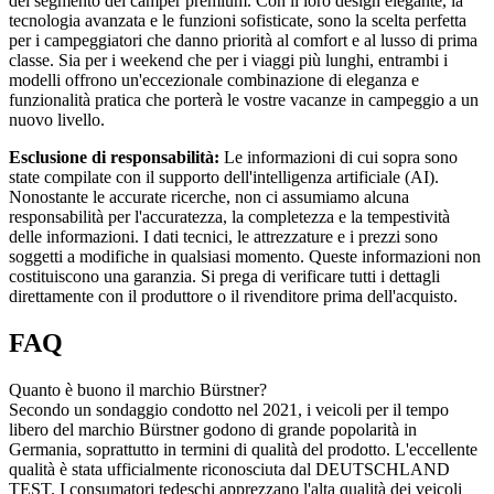
del segmento dei camper premium. Con il loro design elegante, la
tecnologia avanzata e le funzioni sofisticate, sono la scelta perfetta
per i campeggiatori che danno priorità al comfort e al lusso di prima
classe. Sia per i weekend che per i viaggi più lunghi, entrambi i
modelli offrono un'eccezionale combinazione di eleganza e
funzionalità pratica che porterà le vostre vacanze in campeggio a un
nuovo livello.
Esclusione di responsabilità:
Le informazioni di cui sopra sono
state compilate con il supporto dell'intelligenza artificiale (AI).
Nonostante le accurate ricerche, non ci assumiamo alcuna
responsabilità per l'accuratezza, la completezza e la tempestività
delle informazioni. I dati tecnici, le attrezzature e i prezzi sono
soggetti a modifiche in qualsiasi momento. Queste informazioni non
costituiscono una garanzia. Si prega di verificare tutti i dettagli
direttamente con il produttore o il rivenditore prima dell'acquisto.
FAQ
Quanto è buono il marchio Bürstner?
Secondo un sondaggio condotto nel 2021, i veicoli per il tempo
libero del marchio Bürstner godono di grande popolarità in
Germania, soprattutto in termini di qualità del prodotto. L'eccellente
qualità è stata ufficialmente riconosciuta dal DEUTSCHLAND
TEST. I consumatori tedeschi apprezzano l'alta qualità dei veicoli