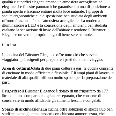
qualità e superfici eleganti creano un'atmosfera accogliente ed
elegante. Le finestre panoramiche garantiscono una disposizione a
pianta aperta e lasciano entrare molta luce naturale. I gruppi di
sedute ergonomiche e la disposizione ben studiata degli ambienti
offrono funzionalità e un'atmosfera accogliente. La moderna
illuminazione a LED e la concezione degli ambienti ben studiata
esaltano la sensazione di lusso dell'abitare e rendono il Bürstner
Elegance un vero e proprio luogo di benessere su ruote.
Cucina
La cucina del Bürstner Elegance offre tutto ciò che serve ai
viaggiatori più esigenti per preparare i pasti durante il viaggio.
Area di cottura
Dotata di due piani cottura a gas, la cucina consente
di cucinare in modo efficiente e flessibile. Gli ampi piani di lavoro in
materiale di alta qualità offrono molto spazio per la preparazione dei
pasti.
Frigorifero
Il Bürstner Elegance è dotato di un frigorifero da 177
litri con uno scomparto congelatore separato, che consente di
conservare in modo affidabile gli alimenti freschi e congelati.
Spazio di archiviazione
La cucina offre soluzioni di stoccaggio ben
studiate, come gli ampi cassetti con chiusura ammortizzata, che