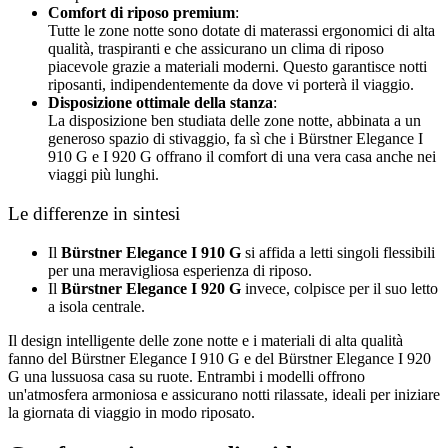
Comfort di riposo premium
:
Tutte le zone notte sono dotate di materassi ergonomici di alta
qualità, traspiranti e che assicurano un clima di riposo
piacevole grazie a materiali moderni. Questo garantisce notti
riposanti, indipendentemente da dove vi porterà il viaggio.
Disposizione ottimale della stanza
:
La disposizione ben studiata delle zone notte, abbinata a un
generoso spazio di stivaggio, fa sì che i Bürstner Elegance I
910 G e I 920 G offrano il comfort di una vera casa anche nei
viaggi più lunghi.
Le differenze in sintesi
Il
Bürstner Elegance I 910 G
si affida a letti singoli flessibili
per una meravigliosa esperienza di riposo.
Il
Bürstner Elegance I 920 G
invece, colpisce per il suo letto
a isola centrale.
Il design intelligente delle zone notte e i materiali di alta qualità
fanno del Bürstner Elegance I 910 G e del Bürstner Elegance I 920
G una lussuosa casa su ruote. Entrambi i modelli offrono
un'atmosfera armoniosa e assicurano notti rilassate, ideali per iniziare
la giornata di viaggio in modo riposato.