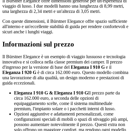
Il Bürstner Elegance offre dimensioni generose per un'esperienza di
viaggio di lusso.
I due modelli hanno una lunghezza di 8,99 metri,
una larghezza di 2,34 metri e un'altezza di 3,05 metri.
Con queste dimensioni, il Bürstner Elegance offre spazio sufficiente
all'interno e un'eccellente stabilità di guida per rendere confortevoli e
sicuri anche i lunghi viaggi.
Informazioni sul prezzo
Il Bürstner Elegance è un esempio di viaggio lussuoso e tecnologia
innovativa e si colloca nella classe premium dei camper. Il prezzo
d'ingresso per la versione di base del
Eleganza I 910 G
e il
Eleganza I 920 G
è di circa 162.000 euro. Questo modello combina
una lavorazione di alta qualità, un design moderno e prestazioni di
guida eccezionali.
Eleganza I 910 G & Eleganza I 910 G
Il prezzo parte da
circa 162.000 euro, a seconda delle opzioni di
equipaggiamento scelte, come il sistema multimediale
premium, l'impianto solare o i pacchetti interni di lusso.
Opzioni aggiuntive e adattamenti personalizzati, come
configurazioni speciali di mobili o spazi di stivaggio più ampi,
possono aumentare notevolmente il prezzo. Questi extra non
solo offrono un maggiore comfort, ma rendono ogni modello