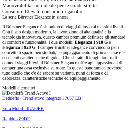
Manovrabilità: non ideale per le strade strette
Consumo: Elevato consumo di gasolio
La serie Bürstner Elegance in sintesi
Il Bürstner Elegance è sinonimo di viaggi di lusso ai massimi livelli.
Con il suo design moderno, la lavorazione di alta qualità e la
tecnologia innovativa, questo camper premium definisce gli standard
di comfort e funzionalità. I due modelli,
Eleganza I 910 G
e
Eleganza I 920 G
, I camper Bürstner Elegance convincono per i
concetti di spazio ben studiati, l'equipaggiamento di prima classe e le
eccellenti caratteristiche di guida. Che si tratti di lunghi tour o di
comodi viaggi brevi, il Bürstner Elegance offre agli appassionati di
camper una casa esclusiva su ruote. In questa panoramica troverete
tutto quello che c'è da sapere su varianti, punti di forza e di
debolezza, caratteristiche tecniche ed equipaggiamento.
Modelli alternativi
Dethleffs - Trend attivo integrato I 7057 EB
Eura Mobil - IL720EB
Rapido - 80DF