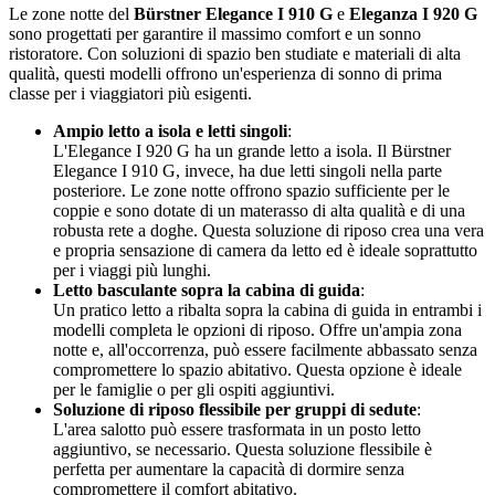
Le zone notte del
Bürstner Elegance I 910 G
e
Eleganza I 920 G
sono progettati per garantire il massimo comfort e un sonno
ristoratore. Con soluzioni di spazio ben studiate e materiali di alta
qualità, questi modelli offrono un'esperienza di sonno di prima
classe per i viaggiatori più esigenti.
Ampio letto a isola e letti singoli
:
L'Elegance I 920 G ha un grande letto a isola. Il Bürstner
Elegance I 910 G, invece, ha due letti singoli nella parte
posteriore. Le zone notte offrono spazio sufficiente per le
coppie e sono dotate di un materasso di alta qualità e di una
robusta rete a doghe. Questa soluzione di riposo crea una vera
e propria sensazione di camera da letto ed è ideale soprattutto
per i viaggi più lunghi.
Letto basculante sopra la cabina di guida
:
Un pratico letto a ribalta sopra la cabina di guida in entrambi i
modelli completa le opzioni di riposo. Offre un'ampia zona
notte e, all'occorrenza, può essere facilmente abbassato senza
compromettere lo spazio abitativo. Questa opzione è ideale
per le famiglie o per gli ospiti aggiuntivi.
Soluzione di riposo flessibile per gruppi di sedute
:
L'area salotto può essere trasformata in un posto letto
aggiuntivo, se necessario. Questa soluzione flessibile è
perfetta per aumentare la capacità di dormire senza
compromettere il comfort abitativo.