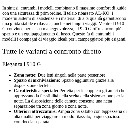
In sintesi, entrambi i modelli combinano il massimo comfort di guida
con una sicurezza di prim'ordine. Il telaio ribassato AL-KO, i
moderni sistemi di assistenza e i materiali di alta qualità garantiscono
una guida stabile e rilassata, anche nei lunghi viaggi. Mentre l'I 910
G convince per la sua maneggevolezza, l'I 920 G offre ancora più
spazio e un equipaggiamento di lusso. Questo fa di entrambi i
modelli i compagni di viaggio ideali per i campeggiatori più esigenti.
Tutte le varianti a confronto diretto
Eleganza I 910 G
Zona notte:
Due letti singoli nella parte posteriore
Spazio di archiviazione:
Spazio aggiuntivo grazie alla
disposizione dei letti
Caratteristica speciale:
Perfetta per le coppie o gli amici che
apprezzano la flessibilità nella scelta della sistemazione per la
notte. La disposizione delle camere consente una netta
separazione tra zona giorno e zona notte.
Ulteriori attrezzature:
Ampia zona salotto con tappezzeria di
alta qualità per viaggiare in modo rilassato, bagno spazioso
con doccia separata