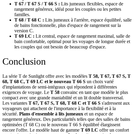
T 67 / T 67 S / T 66 S :
Lits jumeaux flexibles, espace de
rangement généreux, idéal pour les couples ou les petites
familles.
T 68 / T 68 C :
Lits jumeaux à l'arrière, espace équilibré, salle
de bains fonctionnelle, plus d'espace de rangement sur la
version C.
T 69 LC :
Lit central, espace de rangement maximal, salle de
bain confortable, optimal pour les voyages de longue durée et
les couples qui ont besoin de beaucoup d'espace.
Conclusion
La série T de Sunlight offre avec les modèles
T 58, T 67, T 67 S, T
68, T 68 C, T 69 LC et le nouveau T 66 S
un choix varié
d'implantations de semi-intégraux qui répondent à différentes
exigences de voyage. Le
T 58
convainc en tant que modèle le plus
compact avec une grande maniabilité et un lit double transversal.
Les variantes
T 67, T 67 S, T 68, T 68 C et T 66 S
s'adressent aux
voyageurs qui attachent de l'importance à la flexibilité et à la
sécurité.
Plans d'ensemble à lits jumeaux
et un espace de
rangement généreux. Des particularités telles que des salles de bains
optimisées (T 68 C) ou le nouveau T 66 S équilibré élargissent
encore l'offre. Le modèle haut de gamme
T 69 LC
offre un confort