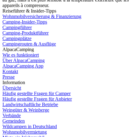
appareils à compresseur.
Reiseführer & Insider-Tipps
Wohnmobilversicherung & Finanzierung
Camping-Insider-Tipps
Campingführer
Camping-Produktführer
Campingplätze
Campingrouten & Ausflüge
AlpacaCamping
Wie es funktioniert
Über AlpacaCamping
AlpacaCamping App
Kontakt
Presse
Information
Übersicht
Häufig gestellte Fragen für Camper
Häufig gestellte Fragen für Anbieter
Landwirtschaftliche Betriebe
Weingüter & Weinberge
Verbände
Gemeinden
Wildcampen in Deutschland
Wohnmobilvermietung
Dutch