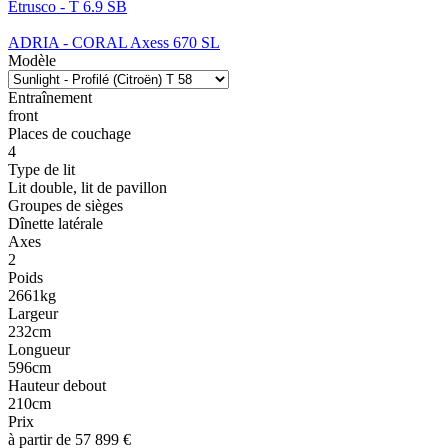
Etrusco - T 6.9 SB
ADRIA - CORAL Axess 670 SL
Modèle
Entraînement
front
Places de couchage
4
Type de lit
Lit double, lit de pavillon
Groupes de sièges
Dînette latérale
Axes
2
Poids
2661kg
Largeur
232cm
Longueur
596cm
Hauteur debout
210cm
Prix
à partir de 57 899 €