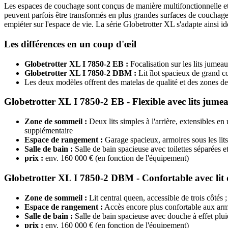
Les espaces de couchage sont conçus de manière multifonctionnelle et 
peuvent parfois être transformés en plus grandes surfaces de couchage,
empiéter sur l'espace de vie. La série Globetrotter XL s'adapte ainsi i
Les différences en un coup d'œil
Globetrotter XL I 7850-2 EB :
Focalisation sur les lits jumeaux 
Globetrotter XL I 7850-2 DBM :
Lit îlot spacieux de grand co
Les deux modèles offrent des matelas de qualité et des zones d
Globetrotter XL I 7850-2 EB - Flexible avec lits jume
Zone de sommeil :
Deux lits simples à l'arrière, extensibles en
supplémentaire
Espace de rangement :
Garage spacieux, armoires sous les lits
Salle de bain :
Salle de bain spacieuse avec toilettes séparées 
prix :
env. 160 000 € (en fonction de l'équipement)
Globetrotter XL I 7850-2 DBM - Confortable avec lit
Zone de sommeil :
Lit central queen, accessible de trois côtés ;
Espace de rangement :
Accès encore plus confortable aux armoi
Salle de bain :
Salle de bain spacieuse avec douche à effet p
prix :
env. 160 000 € (en fonction de l'équipement)