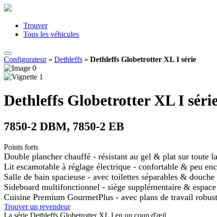
Trouver
Tous les véhicules
Configurateur
»
Dethleffs
»
Dethleffs Globetrotter XL I série
Dethleffs Globetrotter XL I séri
7850-2 DBM, 7850-2 EB
Points forts
Double plancher chauffé - résistant au gel & plat sur toute l
Lit escamotable à réglage électrique - confortable & peu e
Salle de bain spacieuse - avec toilettes séparables & douche
Sideboard multifonctionnel - siège supplémentaire & espac
Cuisine Premium GourmetPlus - avec plans de travail robuste
Trouver un revendeur
La série Dethleffs Globetrotter XL I en un coup d'œil