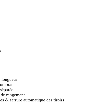
e
a longueur
ncombrant
 séparée
e de rangement
s & serrure automatique des tiroirs