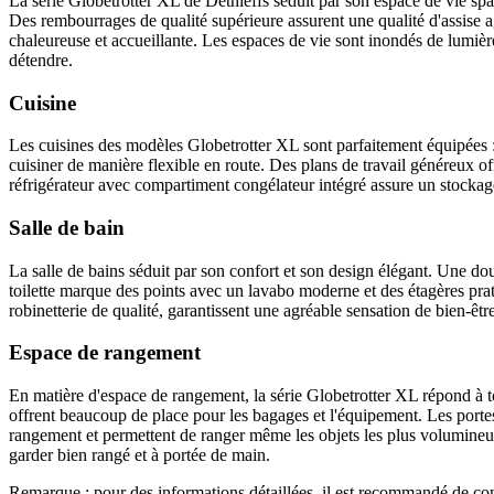
La série Globetrotter XL de Dethleffs séduit par son espace de vie spa
Des rembourrages de qualité supérieure assurent une qualité d'assise a
chaleureuse et accueillante. Les espaces de vie sont inondés de lumièr
détendre.
Cuisine
Les cuisines des modèles Globetrotter XL sont parfaitement équipées 
cuisiner de manière flexible en route. Des plans de travail généreux o
réfrigérateur avec compartiment congélateur intégré assure un stockage
Salle de bain
La salle de bains séduit par son confort et son design élégant. Une do
toilette marque des points avec un lavabo moderne et des étagères prat
robinetterie de qualité, garantissent une agréable sensation de bien-êt
Espace de rangement
En matière d'espace de rangement, la série Globetrotter XL répond à 
offrent beaucoup de place pour les bagages et l'équipement. Les portes
rangement et permettent de ranger même les objets les plus volumineu
garder bien rangé et à portée de main.
Remarque : pour des informations détaillées, il est recommandé de cons