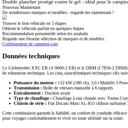
Double plancher protégé contre le gel - idéal pour le campin
Nouveau Maintenant
De nombreuses marques et modèles - regarde-les maintenant !
Trouver le bon véhicule en 5 étapes
Obtenir le véhicule parfait en quelques étapes
Recommandation personnelle selon tes souhaits
Regarde une énorme sélection de marques et de modèles.
Configurateur de camping-cars
Données techniques
Le Globetrotter XXL EB (A 9000-2 EB) et le DBM (I 7850-2 DBM) de 
de robustesse technique. Les cinq caractéristiques techniques clés sui
Puissance du moteur :
132 kW (180 ch), 3,0 l MultiJet 3 Pow
Transmission :
Boîte de vitesses manuelle à 6 rapports
Entraînement :
Traction avant
Type de chauffage :
Chauffage à eau chaude avec Truma Comb
Châssis de série :
Fiat Ducato Maxi AL-KO châssis surbaissé 
Cette combinaison garantit la fiabilité, un confort de conduite efficac
pour voyager confortablement et vivre en toute sérénité sur la route.