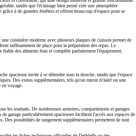
cieux et confortable, qui allie design moderne et grande fonctionnalité.
gréable, tandis que l'éclairage bien pensé crée une atmosphère
e grâce à de grandes fenêtres et offrent beaucoup d'espace pour se
: une cuisinière moderne avec plusieurs plaques de cuisson permet de
ffrent suffisamment de place pour la préparation des repas. Le
 fiable des aliments frais et complète parfaitement l'équipement.
uche spacieuse invite à se détendre sous la douche, tandis que l'espace
iques. Des extras supplémentaires, tels qu'un miroir éclairé ou une
re en voyage.
tous les souhaits. De nombreuses armoires, compartiments et garages
 de garage particulièrement spacieuses facilitent l'accès aux espaces de
x. Des possibilités de rangement supplémentaires permettent de tout
ulter les fiches techniques officielles de Dethleffs ou des