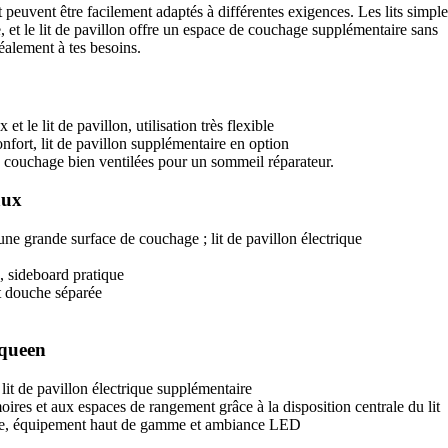
peuvent être facilement adaptés à différentes exigences. Les lits simple
 et le lit de pavillon offre un espace de couchage supplémentaire sans
déalement à tes besoins.
et le lit de pavillon, utilisation très flexible
nfort, lit de pavillon supplémentaire en option
e couchage bien ventilées pour un sommeil réparateur.
aux
 une grande surface de couchage ; lit de pavillon électrique
, sideboard pratique
et douche séparée
 queen
 lit de pavillon électrique supplémentaire
res et aux espaces de rangement grâce à la disposition centrale du lit
luie, équipement haut de gamme et ambiance LED