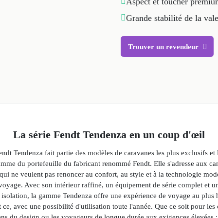
Aspect et toucher premi
Grande stabilité de la val
Trouver un revendeur
La série Fendt Tendenza en un coup d'œil
endt Tendenza fait partie des modèles de caravanes les plus exclusifs et 
amme du portefeuille du fabricant renommé Fendt. Elle s'adresse aux c
qui ne veulent pas renoncer au confort, au style et à la technologie mod
oyage. Avec son intérieur raffiné, un équipement de série complet et u
e isolation, la gamme Tendenza offre une expérience de voyage au plus 
t ce, avec une possibilité d'utilisation toute l'année. Que ce soit pour les
sens du design ou les voyageurs de longue durée aux exigences élevées 