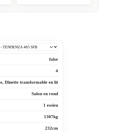
false
4
se, Dînette transformable en lit
Salon en rond
1 essieu
1307kg
232cm