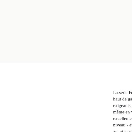
La série F
haut de g
exigeants 
même en v
excellent
niveau - e
ayant le 