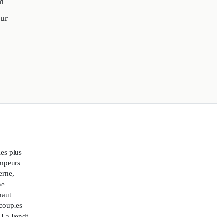
um
eur
les plus
ampeurs
erne,
ne
haut
 couples
: La Fendt