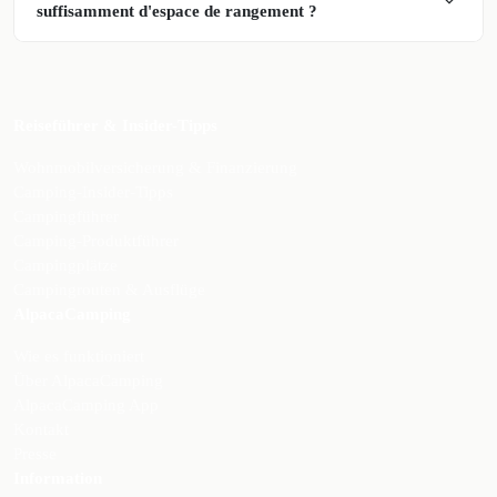
suffisamment d'espace de rangement ?
Reiseführer & Insider-Tipps
Wohnmobilversicherung & Finanzierung
Camping-Insider-Tipps
Campingführer
Camping-Produktführer
Campingplätze
Campingrouten & Ausflüge
AlpacaCamping
Wie es funktioniert
Über AlpacaCamping
AlpacaCamping App
Kontakt
Presse
Information