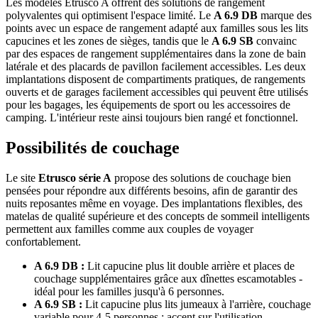
Les modèles Etrusco A offrent des solutions de rangement
polyvalentes qui optimisent l'espace limité. Le
A 6.9 DB
marque des
points avec un espace de rangement adapté aux familles sous les lits
capucines et les zones de sièges, tandis que le
A 6.9 SB
convainc
par des espaces de rangement supplémentaires dans la zone de bain
latérale et des placards de pavillon facilement accessibles. Les deux
implantations disposent de compartiments pratiques, de rangements
ouverts et de garages facilement accessibles qui peuvent être utilisés
pour les bagages, les équipements de sport ou les accessoires de
camping. L'intérieur reste ainsi toujours bien rangé et fonctionnel.
Possibilités de couchage
Le site
Etrusco série A
propose des solutions de couchage bien
pensées pour répondre aux différents besoins, afin de garantir des
nuits reposantes même en voyage. Des implantations flexibles, des
matelas de qualité supérieure et des concepts de sommeil intelligents
permettent aux familles comme aux couples de voyager
confortablement.
A 6.9 DB :
Lit capucine plus lit double arrière et places de
couchage supplémentaires grâce aux dînettes escamotables -
idéal pour les familles jusqu'à 6 personnes.
A 6.9 SB :
Lit capucine plus lits jumeaux à l'arrière, couchage
variable pour 4-5 personnes ; accent sur l'utilisation