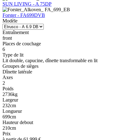
SUN LIVING - A 75DP
Forster - FA699DVB
Modèle
Entraînement
front
Places de couchage
6
Type de lit
Lit double, capucine, dînette transformable en lit
Groupes de sièges
Dînette latérale
Axes
2
Poids
2736kg
Largeur
232cm
Longueur
699cm
Hauteur debout
210cm
Prix
à partir de 61 999 €