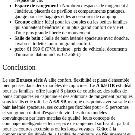
l'espace de vie.
Espace de rangement :
Nombreux espaces de rangement à
l'intérieur, placards de pavillon et compartiments pratiques,
garage pour les bagages et les accessoires de camping.
Groupe cible :
Idéal pour les couples ou les petites familles
qui souhaitent bénéficier d'un plus grand confort de vie et
d'une plus grande liberté de mouvement.
Salle de bain :
Salle de bain latérale spacieuse avec douche,
lavabo et toilettes pour un grand confort.
prix :
61 999 € (TVA incluse ; prix du véhicule, documents
d'immatriculation inclus, 62 268 €)
Conclusion
Le site
Etrusco série A
allie confort, flexibilité et plans d'ensemble
bien pensés dans deux modèles de capucines. Le
A 6.9 DB
est idéal
pour les familles, offre jusqu'à 6 places de couchage, des salles de
bains compactes en capucine et des solutions de rangement pratiques
sous les lits et le toit. Le
A 6.9 SB
marque des points avec sa salle de
bain latérale spacieuse, ses couchages flexibles pour 4-5 personnes
et son grand confort d'espace de vie. Les deux modèles
convainquent par leurs matelas de qualité, leurs concepts de
couchage intelligents et leur espace de rangement suffisant - parfait
pour les courtes excursions ou les longs voyages. Grâce à la
combinaison équilibrée de la facilité de conduite, de l'équipement et