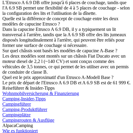
L'Etrusco A 6.9 DB offre jusqu'à 6 places de couchage, tandis que
l'A 6.9 SB permet une flexibilité de 4 à 5 places de couchage - selon
la configuration des lits et l'utilisation de la dînette.
Quelle est la différence de concept de couchage entre les deux
modèles de capucine Etrusco ?
Dans la capucine Etrusco A 6.9 DB, il y a typiquement un lit
transversal à l'arrière, tandis que la A 6.9 SB offre des lits jumeaux
disposés longitudinalement à l'arrière, qui peuvent être reliés pour
former une surface de couchage si nécessaire.
Sur quel châssis sont basés les modèles de capucine A-Base ?
Les deux modèles sont montés sur un châssis Fiat Ducato avec un
moteur diesel de 2,2 l (~140 CV) et sont conçus comme des
véhicules de 3,5 tonnes, ce qui permet de les utiliser avec un permis
de conduire de classe B.
Quel est le prix approximatif d'un Etrusco A-Modell Base ?
Le prix de départ de l'Etrusco A 6.9 DB et A 6.9 SB est de 61 999 €.
Reiseführer & Insider-Tipps
Wohnmobilversicherung & Finanzierung
Camping-Insider-Tipps
Campingführer
Camping-Produktführer
Campingplätze
Campingrouten & Ausflüge
AlpacaCamping
Wie es funktioniert