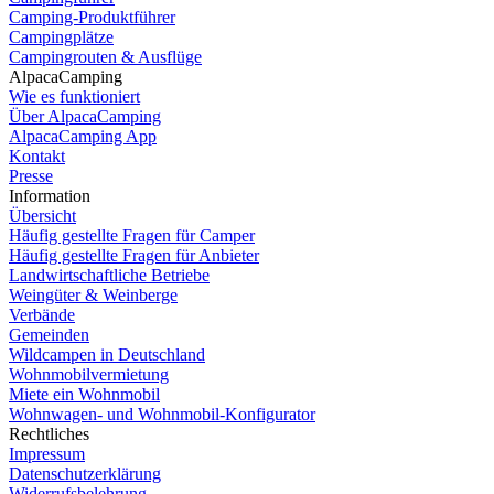
Camping-Produktführer
Campingplätze
Campingrouten & Ausflüge
AlpacaCamping
Wie es funktioniert
Über AlpacaCamping
AlpacaCamping App
Kontakt
Presse
Information
Übersicht
Häufig gestellte Fragen für Camper
Häufig gestellte Fragen für Anbieter
Landwirtschaftliche Betriebe
Weingüter & Weinberge
Verbände
Gemeinden
Wildcampen in Deutschland
Wohnmobilvermietung
Dutch
Miete ein Wohnmobil
Wohnwagen- und Wohnmobil-Konfigurator
Spanish
Rechtliches
Impressum
Italian
Datenschutzerklärung
English
Widerrufsbelehrung