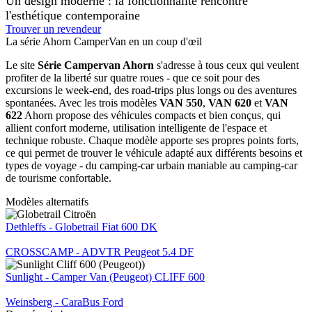
Un design moderne : la fonctionnalité rencontre
l'esthétique contemporaine
Trouver un revendeur
La série Ahorn CamperVan en un coup d'œil
Le site
Série Campervan Ahorn
s'adresse à tous ceux qui veulent
profiter de la liberté sur quatre roues - que ce soit pour des
excursions le week-end, des road-trips plus longs ou des aventures
spontanées. Avec les trois modèles
VAN 550
,
VAN 620
et
VAN
622
Ahorn propose des véhicules compacts et bien conçus, qui
allient confort moderne, utilisation intelligente de l'espace et
technique robuste. Chaque modèle apporte ses propres points forts,
ce qui permet de trouver le véhicule adapté aux différents besoins et
types de voyage - du camping-car urbain maniable au camping-car
de tourisme confortable.
Modèles alternatifs
Dethleffs - Globetrail Fiat 600 DK
CROSSCAMP - ADVTR Peugeot 5.4 DF
Sunlight - Camper Van (Peugeot) CLIFF 600
Weinsberg - CaraBus Ford