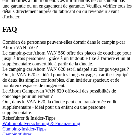
être modifiés à tout moment. Ces informations ne constituent pas
une garantie ou un engagement de garantie. Veuillez vérifier tous les
détails directement auprès du fabricant ou du revendeur avant
d'acheter.
FAQ
Combien de personnes peuvent-elles dormir dans le camping-car
Ahorn VAN 550 ?
Le camping-car Ahorn VAN 550 offre des places de couchage pour
jusqu'à trois personnes - grâce à un lit double fixe à l'arrière et un lit
supplémentaire convertible à partir de la dînette.
Le camping-car Ahorn VAN 620 est-il adapté aux longs voyages ?
Oui, le VAN 620 est idéal pour les longs voyages, car il est équipé
de deux lits simples confortables, d'un intérieur spacieux et de
nombreux espaces de rangement.
Le Ahorn Campervan VAN 620 offre-t-il des possibilités de
couchage pour un enfant ?
Oui, dans le VAN 620, la dînette peut être transformée en lit
supplémentaire - idéal pour un enfant ou une personne
supplémentaire.
Reiseführer & Insider-Tipps
Wohnmobilversicherung & Finanzierung
Camping-Insider-Tipps
Campingführer