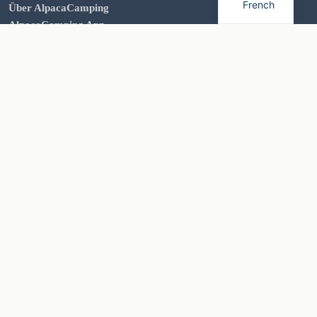
French
Über AlpacaCamping
AlpacaCamping App
Kontakt
Presse
Information
Übersicht
Häufig gestellte Fragen für Camper
Häufig gestellte Fragen für Anbieter
Landwirtschaftliche Betriebe
Weingüter & Weinberge
Verbände
Gemeinden
Wildcampen in Deutschland
Wohnmobilvermietung
Miete ein Wohnmobil
Wohnwagen- und Wohnmobil-Konfigurator
Rechtliches