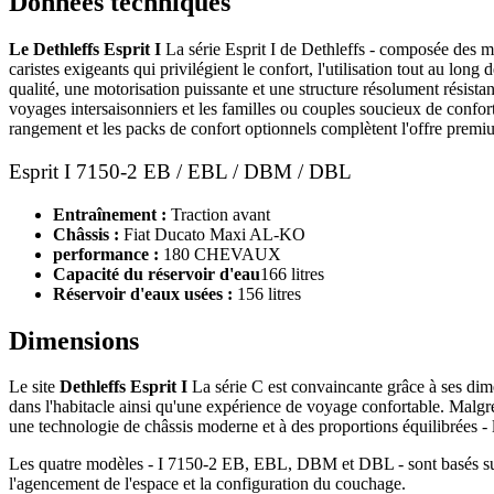
Données techniques
Le Dethleffs Esprit I
La série Esprit I de Dethleffs - composée des
caristes exigeants qui privilégient le confort, l'utilisation tout au long
qualité, une motorisation puissante et une structure résolument résista
voyages intersaisonniers et les familles ou couples soucieux de confo
rangement et les packs de confort optionnels complètent l'offre premiu
Esprit I 7150-2 EB / EBL / DBM / DBL
Entraînement :
Traction avant
Châssis :
Fiat Ducato Maxi AL-KO
performance :
180 CHEVAUX
Capacité du réservoir d'eau
166 litres
Réservoir d'eaux usées :
156 litres
Dimensions
Le site
Dethleffs Esprit I
La série C est convaincante grâce à ses di
dans l'habitacle ainsi qu'une expérience de voyage confortable. Malgré
une technologie de châssis moderne et à des proportions équilibrées - l'
Les quatre modèles - I 7150-2 EB, EBL, DBM et DBL - sont basés sur
l'agencement de l'espace et la configuration du couchage.