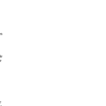
en
le
e
e