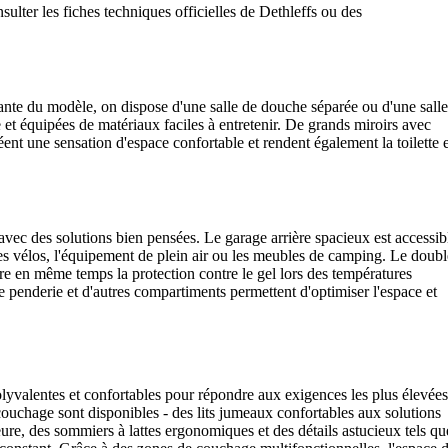
ulter les fiches techniques officielles de Dethleffs ou des
ariante du modèle, on dispose d'une salle de douche séparée ou d'une salle
 et équipées de matériaux faciles à entretenir. De grands miroirs avec
réent une sensation d'espace confortable et rendent également la toilette 
avec des solutions bien pensées. Le garage arrière spacieux est accessib
les vélos, l'équipement de plein air ou les meubles de camping. Le doubl
e en même temps la protection contre le gel lors des températures
e penderie et d'autres compartiments permettent d'optimiser l'espace et
yvalentes et confortables pour répondre aux exigences les plus élevées
couchage sont disponibles - des lits jumeaux confortables aux solutions
ure, des sommiers à lattes ergonomiques et des détails astucieux tels qu