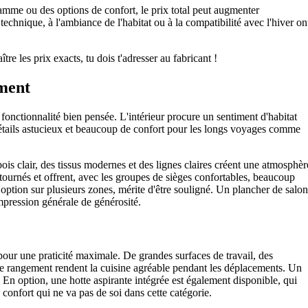
amme ou des options de confort, le prix total peut augmenter
echnique, à l'ambiance de l'habitat ou à la compatibilité avec l'hiver on
e les prix exacts, tu dois t'adresser au fabricant !
ment
onctionnalité bien pensée. L'intérieur procure un sentiment d'habitat
détails astucieux et beaucoup de confort pour les longs voyages comme
ois clair, des tissus modernes et des lignes claires créent une atmosphèr
tournés et offrent, avec les groupes de sièges confortables, beaucoup
option sur plusieurs zones, mérite d'être souligné. Un plancher de salon
mpression générale de générosité.
our une praticité maximale. De grandes surfaces de travail, des
de rangement rendent la cuisine agréable pendant les déplacements. Un
. En option, une hotte aspirante intégrée est également disponible, qui
 confort qui ne va pas de soi dans cette catégorie.