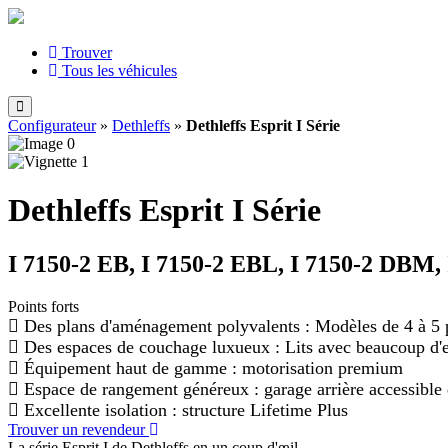
Trouver
Tous les véhicules
Configurateur
»
Dethleffs
»
Dethleffs Esprit I Série
Dethleffs Esprit I Série
I 7150-2 EB, I 7150-2 EBL, I 7150-2 DBM,
Points forts
Des plans d'aménagement polyvalents : Modèles de 4 à 5 
Des espaces de couchage luxueux : Lits avec beaucoup d'
Équipement haut de gamme : motorisation premium
Espace de rangement généreux : garage arrière accessible
Excellente isolation : structure Lifetime Plus
Trouver un revendeur
La série Esprit I de Dethleffs en un coup d'œil