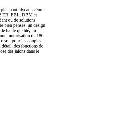
lus haut niveau - réunis
50-2 EB, EBL, DBM et
dant ou de solutions
le bien pensés, un design
 de haute qualité, un
 une motorisation de 180
ce soit pour les couples,
détail, des fonctions de
pose des jalons dans le