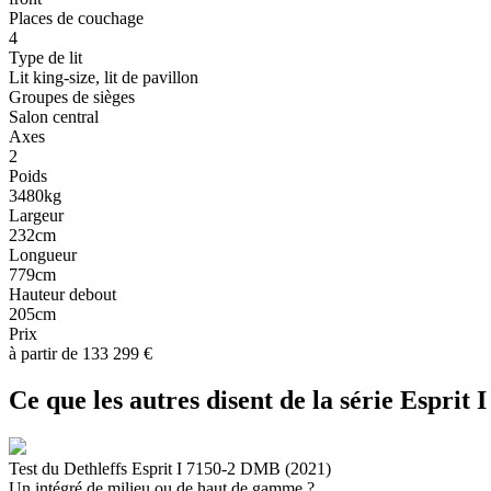
Places de couchage
4
Type de lit
Lit king-size, lit de pavillon
Groupes de sièges
Salon central
Axes
2
Poids
3480kg
Largeur
232cm
Longueur
779cm
Hauteur debout
205cm
Prix
à partir de 133 299 €
Ce que les autres disent de la série Esprit I
Test du Dethleffs Esprit I 7150-2 DMB (2021)
Un intégré de milieu ou de haut de gamme ?