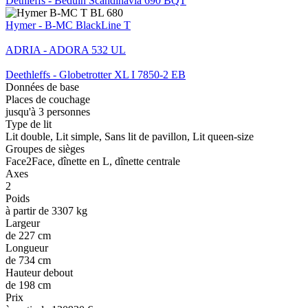
Dethleffs - Beduin Scandinavia 690 BQT
Hymer - B-MC BlackLine T
ADRIA - ADORA 532 UL
Deethleffs - Globetrotter XL I 7850-2 EB
Données de base
Places de couchage
jusqu'à 3 personnes
Type de lit
Lit double, Lit simple, Sans lit de pavillon, Lit queen-size
Groupes de sièges
Face2Face, dînette en L, dînette centrale
Axes
2
Poids
à partir de 3307 kg
Largeur
de 227 cm
Longueur
de 734 cm
Hauteur debout
de 198 cm
Prix