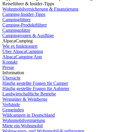
Reiseführer & Insider-Tipps
Wohnmobilversicherung & Finanzierung
Camping-Insider-Tipps
Campingführer
Camping-Produktführer
Campingplätze
Campingrouten & Ausflüge
AlpacaCamping
Wie es funktioniert
Über AlpacaCamping
AlpacaCamping App
Kontakt
Presse
Information
Übersicht
Häufig gestellte Fragen für Camper
Häufig gestellte Fragen für Anbieter
Landwirtschaftliche Betriebe
Weingüter & Weinberge
Verbände
Gemeinden
Wildcampen in Deutschland
Wohnmobilvermietung
Dutch
Miete ein Wohnmobil
Wohnwagen- und Wohnmobil-Konfigurator