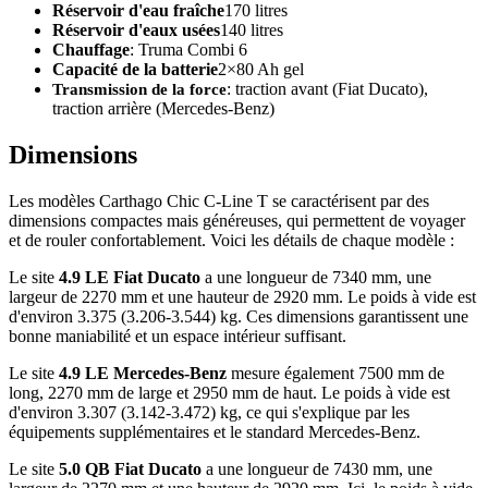
Réservoir d'eau fraîche
170 litres
Réservoir d'eaux usées
140 litres
Chauffage
: Truma Combi 6
Capacité de la batterie
2×80 Ah gel
Transmission de la force
: traction avant (Fiat Ducato),
traction arrière (Mercedes-Benz)
Dimensions
Les modèles Carthago Chic C-Line T se caractérisent par des
dimensions compactes mais généreuses, qui permettent de voyager
et de rouler confortablement. Voici les détails de chaque modèle :
Le site
4.9 LE Fiat Ducato
a une longueur de 7340 mm, une
largeur de 2270 mm et une hauteur de 2920 mm. Le poids à vide est
d'environ 3.375 (3.206-3.544) kg. Ces dimensions garantissent une
bonne maniabilité et un espace intérieur suffisant.
Le site
4.9 LE Mercedes-Benz
mesure également 7500 mm de
long, 2270 mm de large et 2950 mm de haut. Le poids à vide est
d'environ 3.307 (3.142-3.472) kg, ce qui s'explique par les
équipements supplémentaires et le standard Mercedes-Benz.
Le site
5.0 QB Fiat Ducato
a une longueur de 7430 mm, une