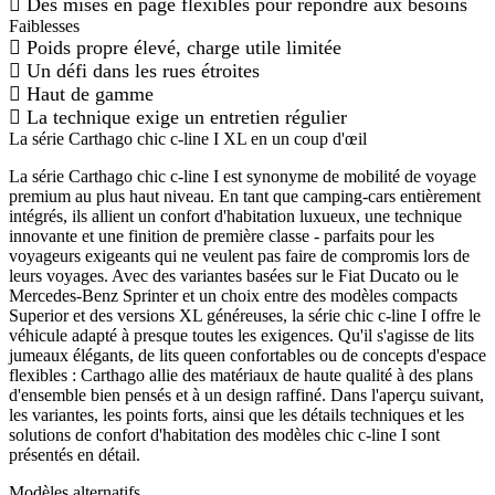
Des mises en page flexibles pour répondre aux besoins
Faiblesses
Poids propre élevé, charge utile limitée
Un défi dans les rues étroites
Haut de gamme
La technique exige un entretien régulier
La série Carthago chic c-line I XL en un coup d'œil
La série Carthago chic c-line I est synonyme de mobilité de voyage
premium au plus haut niveau. En tant que camping-cars entièrement
intégrés, ils allient un confort d'habitation luxueux, une technique
innovante et une finition de première classe - parfaits pour les
voyageurs exigeants qui ne veulent pas faire de compromis lors de
leurs voyages. Avec des variantes basées sur le Fiat Ducato ou le
Mercedes-Benz Sprinter et un choix entre des modèles compacts
Superior et des versions XL généreuses, la série chic c-line I offre le
véhicule adapté à presque toutes les exigences. Qu'il s'agisse de lits
jumeaux élégants, de lits queen confortables ou de concepts d'espace
flexibles : Carthago allie des matériaux de haute qualité à des plans
d'ensemble bien pensés et à un design raffiné. Dans l'aperçu suivant,
les variantes, les points forts, ainsi que les détails techniques et les
solutions de confort d'habitation des modèles chic c-line I sont
présentés en détail.
Modèles alternatifs