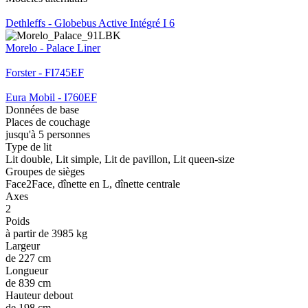
Dethleffs - Globebus Active Intégré I 6
Morelo - Palace Liner
Forster - FI745EF
Eura Mobil - I760EF
Données de base
Places de couchage
jusqu'à 5 personnes
Type de lit
Lit double, Lit simple, Lit de pavillon, Lit queen-size
Groupes de sièges
Face2Face, dînette en L, dînette centrale
Axes
2
Poids
à partir de 3985 kg
Largeur
de 227 cm
Longueur
de 839 cm
Hauteur debout
de 198 cm