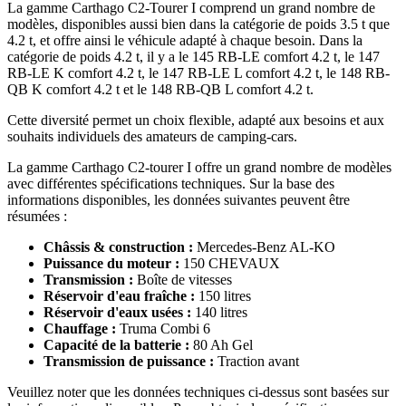
La gamme Carthago C2-Tourer I comprend un grand nombre de
modèles, disponibles aussi bien dans la catégorie de poids 3.5 t que
4.2 t, et offre ainsi le véhicule adapté à chaque besoin. Dans la
catégorie de poids 4.2 t, il y a le 145 RB-LE comfort 4.2 t, le 147
RB-LE K comfort 4.2 t, le 147 RB-LE L comfort 4.2 t, le 148 RB-
QB K comfort 4.2 t et le 148 RB-QB L comfort 4.2 t.
Cette diversité permet un choix flexible, adapté aux besoins et aux
souhaits individuels des amateurs de camping-cars.
La gamme Carthago C2-tourer I offre un grand nombre de modèles
avec différentes spécifications techniques. Sur la base des
informations disponibles, les données suivantes peuvent être
résumées :
Châssis & construction :
Mercedes-Benz AL-KO
Puissance du moteur :
150 CHEVAUX
Transmission :
Boîte de vitesses
Réservoir d'eau fraîche :
150 litres
Réservoir d'eaux usées :
140 litres
Chauffage :
Truma Combi 6
Capacité de la batterie :
80 Ah Gel
Transmission de puissance :
Traction avant
Veuillez noter que les données techniques ci-dessus sont basées sur