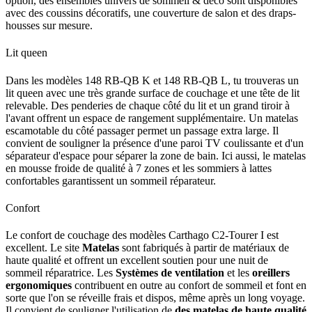
option, des ensembles univers de sommeil & déco sont disponibles
avec des coussins décoratifs, une couverture de salon et des draps-
housses sur mesure.
Lit queen
Dans les modèles 148 RB-QB K et 148 RB-QB L, tu trouveras un
lit queen avec une très grande surface de couchage et une tête de lit
relevable. Des penderies de chaque côté du lit et un grand tiroir à
l'avant offrent un espace de rangement supplémentaire. Un matelas
escamotable du côté passager permet un passage extra large. Il
convient de souligner la présence d'une paroi TV coulissante et d'un
séparateur d'espace pour séparer la zone de bain. Ici aussi, le matelas
en mousse froide de qualité à 7 zones et les sommiers à lattes
confortables garantissent un sommeil réparateur.
Confort
Le confort de couchage des modèles Carthago C2-Tourer I est
excellent. Le site
Matelas
sont fabriqués à partir de matériaux de
haute qualité et offrent un excellent soutien pour une nuit de
sommeil réparatrice. Les
Systèmes de ventilation
et les
oreillers
ergonomiques
contribuent en outre au confort de sommeil et font en
sorte que l'on se réveille frais et dispos, même après un long voyage.
Il convient de souligner l'utilisation de
des matelas de haute qualité