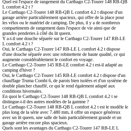
Quel est l'espace de rangement du Carthago C2-Tourer 148 RB-QB
L comfort 4.2 t ?
Le Carthago C2-Tourer 148 RB-QB L comfort 4.2 t dispose d'un
garage arrière particulièrement spacieux, qui offre de la place pour
les vélos ou le matériel de camping. De plus, il y a de nombreux
compartiments de rangement dans l'espace de vie ainsi que de
grandes penderies à côté du lit queen.
Y a-t-il une douche séparée sur le Carthago C2-Tourer 147 RB-LE
L comfort 4.2 t ?
Oui, le Carthago C2-Tourer 147 RB-LE L comfort 4.2 t dispose
d'une douche séparée avec une robinetterie de haute qualité, ce qui
augmente considérablement le confort en voyage.
Le Carthago C2-Tourer 145 RB-LE comfort 4.2 t est-il adapté au
camping d'hiver ?
Oui, le Carthago C2-Tourer 145 RB-LE comfort 4.2 t dispose d'un
chauffage Truma Combi 6, de parois bien isolées et d'un système de
double plancher chauffé, ce qui le rend également adapté aux
conditions hivernales.
En quoi le Carthago C2-Tourer 148 RB-QB L comfort 4.2 t se
distingue-t-il des autres modèles de la gamme ?
Le Carthago C2-Tourer 148 RB-QB L comfort 4.2 t est le modèle le
plus long de la série avec 7.480 mm, il offre un espace généreux
avec un lit queen, une salle de bain particulièrement grande et un
garage arrière encore plus spacieux.
Quels sont les avantages du Carthago C2-Tourer 147 RB-LE L