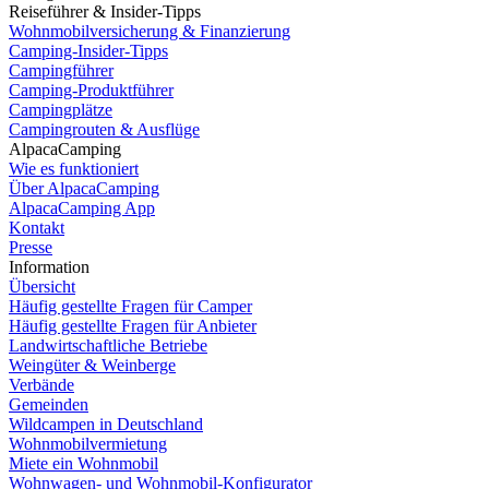
Reiseführer & Insider-Tipps
Wohnmobilversicherung & Finanzierung
Camping-Insider-Tipps
Campingführer
Camping-Produktführer
Campingplätze
Campingrouten & Ausflüge
AlpacaCamping
Wie es funktioniert
Über AlpacaCamping
AlpacaCamping App
Kontakt
Presse
Information
Übersicht
Häufig gestellte Fragen für Camper
Häufig gestellte Fragen für Anbieter
Landwirtschaftliche Betriebe
Weingüter & Weinberge
Verbände
Gemeinden
Wildcampen in Deutschland
Wohnmobilvermietung
Dutch
Miete ein Wohnmobil
Wohnwagen- und Wohnmobil-Konfigurator
Spanish