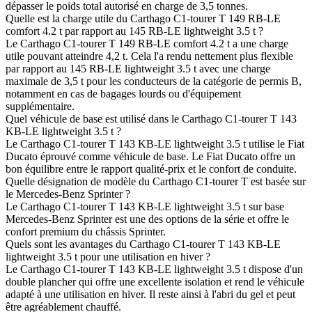
dépasser le poids total autorisé en charge de 3,5 tonnes.
Quelle est la charge utile du Carthago C1-tourer T 149 RB-LE
comfort 4.2 t par rapport au 145 RB-LE lightweight 3.5 t ?
Le Carthago C1-tourer T 149 RB-LE comfort 4.2 t a une charge
utile pouvant atteindre 4,2 t. Cela l'a rendu nettement plus flexible
par rapport au 145 RB-LE lightweight 3.5 t avec une charge
maximale de 3,5 t pour les conducteurs de la catégorie de permis B,
notamment en cas de bagages lourds ou d'équipement
supplémentaire.
Quel véhicule de base est utilisé dans le Carthago C1-tourer T 143
KB-LE lightweight 3.5 t ?
Le Carthago C1-tourer T 143 KB-LE lightweight 3.5 t utilise le Fiat
Ducato éprouvé comme véhicule de base. Le Fiat Ducato offre un
bon équilibre entre le rapport qualité-prix et le confort de conduite.
Quelle désignation de modèle du Carthago C1-tourer T est basée sur
le Mercedes-Benz Sprinter ?
Le Carthago C1-tourer T 143 KB-LE lightweight 3.5 t sur base
Mercedes-Benz Sprinter est une des options de la série et offre le
confort premium du châssis Sprinter.
Quels sont les avantages du Carthago C1-tourer T 143 KB-LE
lightweight 3.5 t pour une utilisation en hiver ?
Le Carthago C1-tourer T 143 KB-LE lightweight 3.5 t dispose d'un
double plancher qui offre une excellente isolation et rend le véhicule
adapté à une utilisation en hiver. Il reste ainsi à l'abri du gel et peut
être agréablement chauffé.