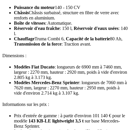
Puissance du moteur
140 - 150 CV
Châssis
Châssis surbaissé, structure en fibre de verre avec
renforts en aluminium.
Boîte de vitesses
: Automatique.
Réservoir d'eau fraîche
: 150 l,
Réservoir d'eaux usées
: 140
l.
Chauffage
Truma Combi 6,
Capacité de la batterie
80 Ah,
Transmission de la force
: Traction avant.
Dimensions :
Modèles Fiat Ducato
: longueurs de 6900 mm à 7460 mm,
largeur : 2270 mm, hauteur : 2920 mm, poids à vide d'environ
2.805 kg à 3.173 kg.
Modèles Mercedes-Benz Sprinter
: longueurs de 7060 mm à
7620 mm, largeur : 2270 mm, hauteur : 2950 mm, poids à
vide d'environ 2.714 kg à 3.107 kg.
Informations sur les prix :
Prix d'entrée de gamme : à partir d'environ 101 140 € pour le
modèle
143 KB-LE lightweight 3,5 t
sur base Mercedes-
Benz Sprinter.