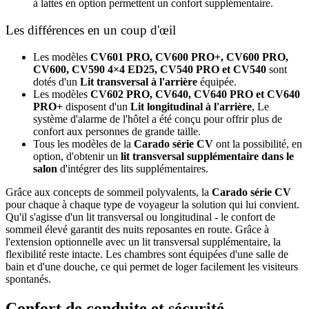
à lattes en option permettent un confort supplémentaire.
Les différences en un coup d'œil
Les modèles
CV601 PRO, CV600 PRO+, CV600 PRO,
CV600, CV590 4×4 ED25, CV540 PRO et CV540
sont
dotés d'un
Lit transversal à l'arrière
équipée.
Les modèles
CV602 PRO, CV640, CV640 PRO et CV640
PRO+
disposent d'un
Lit longitudinal à l'arrière
, Le
système d'alarme de l'hôtel a été conçu pour offrir plus de
confort aux personnes de grande taille.
Tous les modèles de la
Carado série CV
ont la possibilité, en
option, d'obtenir un
lit transversal supplémentaire dans le
salon
d'intégrer des lits supplémentaires.
Grâce aux concepts de sommeil polyvalents, la
Carado série CV
pour chaque
à chaque type de voyageur la solution qui lui convient.
Qu'il s'agisse d'un lit transversal ou longitudinal -
le confort de
sommeil élevé garantit des nuits reposantes en route. Grâce à
l'extension optionnelle avec un lit transversal supplémentaire, la
flexibilité reste intacte.
Les chambres sont équipées d'une salle de
bain et d'une douche, ce qui permet de loger facilement les visiteurs
spontanés.
Confort de conduite et sécurité