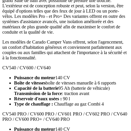
grand
Salle de bain
avec
possibilité de prendre une douche.
L'extérieur est de conception robuste et peut, selon la version, être
équipé d'options telles que des feux de jour à LED ou un porte-
vélos. Les modèles Pro - et Pro+
Des variantes offrent en outre des
systèmes d'assistance avancés, une isolation améliorée et des
matériaux de plus grande qualité afin de maximiser le confort de
conduite et la qualité de vie.
Les modèles de Carado Camper Vans offrent, selon l'agencement,
un confort d'habitation généreux et conviennent parfaitement aux
couples ou aux familles qui attachent de l'importance à la sécurité et
à la fonctionnalité.
CV540 / CV600 / CV640
Puissance du moteur
140 CV
Boîte de vitesses
boîte de vitesses manuelle à 6 rapports
Capacité de la batterie
95 Ah (batterie de véhicule)
Transmission de la force
: traction avant
Réservoir d'eaux usées :
90 l
Type de chauffage :
Chauffage au gaz Combi 4
CV540 PRO / CV600 PRO / CV601 PRO / CV602 PRO / CV640
PRO / CV600 PRO+ / CV640 PRO
Puissance du moteur
140 CV