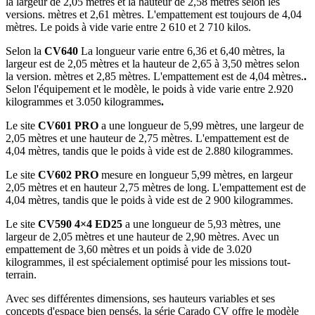
la largeur de 2,05 mètres et la hauteur de 2,58 mètres selon les
versions.
mètres et 2,61 mètres. L'empattement est toujours de 4,04
mètres. Le poids à vide varie entre 2 610 et 2 710 kilos.
Selon la
CV640
La longueur varie entre 6,36 et 6,40 mètres, la
largeur est de 2,05 mètres et la hauteur de 2,65 à 3,50 mètres selon
la version.
mètres et 2,85 mètres. L'empattement est de 4,04 mètres.
.
Selon l'équipement et le modèle, le poids à vide varie entre 2.920
kilogrammes et 3.050 kilogrammes
.
Le site
CV601 PRO
a une longueur de 5,99 mètres, une largeur de
2,05 mètres et une hauteur de 2,75 mètres. L'empattement est de
4,04 mètres, tandis que le poids à vide est de 2.880 kilogrammes.
Le site
CV602 PRO
mesure en longueur
5,99 mètres, en largeur
2,05 mètres
et en hauteur
2,75 mètres de long. L'empattement
est de
4,04 mètres, tandis que le poids à vide
est de 2 900 kilogrammes.
Le site
CV590 4×4 ED25
a une longueur de 5,93 mètres, une
largeur de 2,05 mètres et une hauteur de 2,90 mètres. Avec un
empattement de 3,60 mètres et un poids à vide de 3.020
kilogrammes, il est spécialement optimisé pour les missions tout-
terrain.
Avec ses différentes dimensions, ses hauteurs variables et ses
concepts d'espace bien pensés, la série Carado CV offre le modèle