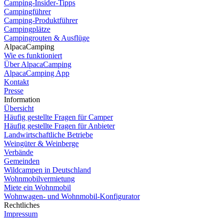
Camping-Insider-Tipps
Campingführer
Camping-Produktführer
Campingplätze
Campingrouten & Ausflüge
AlpacaCamping
Wie es funktioniert
Über AlpacaCamping
AlpacaCamping App
Kontakt
Presse
Information
Übersicht
Häufig gestellte Fragen für Camper
Häufig gestellte Fragen für Anbieter
Landwirtschaftliche Betriebe
Weingüter & Weinberge
Verbände
Gemeinden
Wildcampen in Deutschland
Wohnmobilvermietung
Dutch
Miete ein Wohnmobil
Wohnwagen- und Wohnmobil-Konfigurator
Spanish
Rechtliches
Impressum
Italian