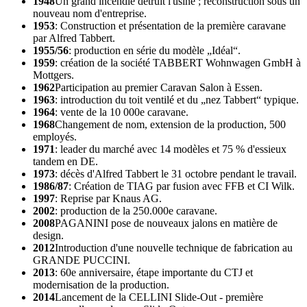
1948
Un grand incendie détruit l'usine ; reconstruction sous un
nouveau nom d'entreprise.
1953
: Construction et présentation de la première caravane
par Alfred Tabbert.
1955/56
: production en série du modèle „Idéal“.
1959
: création de la société TABBERT Wohnwagen GmbH à
Mottgers.
1962
Participation au premier Caravan Salon à Essen.
1963
: introduction du toit ventilé et du „nez Tabbert“ typique.
1964
: vente de la 10 000e caravane.
1968
Changement de nom, extension de la production, 500
employés.
1971
: leader du marché avec 14 modèles et 75 % d'essieux
tandem en DE.
1973
: décès d'Alfred Tabbert le 31 octobre pendant le travail.
1986/87
: Création de TIAG par fusion avec FFB et CI Wilk.
1997
: Reprise par Knaus AG.
2002
: production de la 250.000e caravane.
2008
PAGANINI pose de nouveaux jalons en matière de
design.
2012
Introduction d'une nouvelle technique de fabrication au
GRANDE PUCCINI.
2013
: 60e anniversaire, étape importante du CTJ et
modernisation de la production.
2014
Lancement de la CELLINI Slide-Out - première