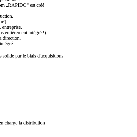
 nom „RAPIDO“ est créé
uction.
m²).
.
entreprise.
 entièrement intégré !).
 direction.
ntégré.
olide par le biais d'acquisitions
en charge la distribution