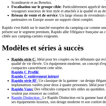
Scandinavie et au Benelux.
Focalisation sur le groupe cible
: Particulièrement apprécié de
voyageurs soucieux de leur style et attachés à la qualité et au de
Réseau de vente et de service
: Un large réseau de revendeurs 
partenaires en Europe assure un support client complet.
Rapido s'est établi sur le marché européen du camping-car comme une
présent sur le segment premium, Rapido allie l'élégance française au c
ciblée aux camping-caristes exigeants.
Modèles et séries à succès
Rapido série C
:
Idéal pour les couples ou les débutants qui re
qualité de vie élevée. Un équipement moderne, un concept d'esp
compactes caractérisent cette série.
Rapido C Profilé
Rapido C entièrement intégré
Rapido série 8F
:
Un classique de la gamme : un design élégant,
implantations variées pour deux à quatre personnes. Idéal pour le
Rapido Vans
:
Des véhicules compacts très utiles au quotidien. 
veulent pas renoncer au confort.
Rapido Distinction :
Le Rapido Distinction est la gamme haut d
ses équipements luxueux, son design moderne et son confort d