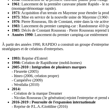
1961
:
Lancement de la première caravane pliante Rapido - le
(montage/démontage rapide).
1973
:
Acquisition d'un terrain en Mayenne pour étendre la prod
1975
:
Mise en service de la nouvelle usine de Mayenne (3.960 
1976
:
Pierre Rousseau, fils de Constant, entre dans la vie active
1983
: Lancement du premier camping-car : Randonneur 410 (pas
1985
:
Décès de Constant Rousseau - Pierre Rousseau reprend la
Années 1990
:
Lancement du premier camping-car entièrement i
À partir des années 1990, RAPIDO a construit un groupe d'entreprises s
stratégiques et de créations d'entreprises.
1993:
Reprise d'Esterel
1998:
Création de Rapidhome (mobil-homes)
2005-2010 : Intégration de plusieurs marques
- Fleurette (2005)
- Itineo (2006, création propre)
- Campérêve (2009)
- Westfalia (2010)
2014:
- Création de la marque Dreamer
- Nicolas Rousseau (3e génération) rejoint l'entreprise et prend 
2016-2019 : Poursuite de l'expansion internationale
- Reprise de P.L.A./Giottiline (2016)