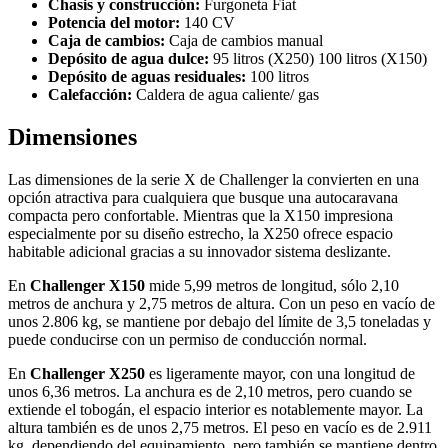
Chasis y construcción:
Furgoneta Fiat
Potencia del motor:
140 CV
Caja de cambios:
Caja de cambios manual
Depósito de agua dulce:
95 litros (X250) 100 litros (X150)
Depósito de aguas residuales:
100 litros
Calefacción:
Caldera de agua caliente/ gas
Dimensiones
Las dimensiones de la serie X de Challenger la convierten en una
opción atractiva para cualquiera que busque una autocaravana
compacta pero confortable. Mientras que la X150 impresiona
especialmente por su diseño estrecho, la X250 ofrece espacio
habitable adicional gracias a su innovador sistema deslizante.
En
Challenger X150
mide 5,99 metros de longitud, sólo 2,10
metros de anchura y 2,75 metros de altura. Con un peso en vacío de
unos 2.806 kg, se mantiene por debajo del límite de 3,5 toneladas y
puede conducirse con un permiso de conducción normal.
En
Challenger X250
es ligeramente mayor, con una longitud de
unos 6,36 metros. La anchura es de 2,10 metros, pero cuando se
extiende el tobogán, el espacio interior es notablemente mayor. La
altura también es de unos 2,75 metros. El peso en vacío es de 2.911
kg, dependiendo del equipamiento, pero también se mantiene dentro