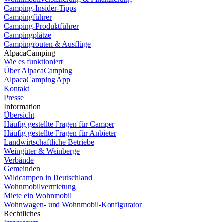
Camping-Insider-Tipps
Campingführer
Camping-Produktführer
Campingplätze
Campingrouten & Ausflüge
AlpacaCamping
Wie es funktioniert
Über AlpacaCamping
AlpacaCamping App
Kontakt
Presse
Information
Übersicht
Häufig gestellte Fragen für Camper
Häufig gestellte Fragen für Anbieter
Landwirtschaftliche Betriebe
Weingüter & Weinberge
Verbände
Gemeinden
Wildcampen in Deutschland
Wohnmobilvermietung
Dutch
Miete ein Wohnmobil
Wohnwagen- und Wohnmobil-Konfigurator
Italian
Rechtliches