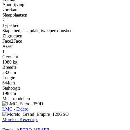
Aandrijving
voorkant
Slaapplaatsen
7
Type bed
Stapelbed, slaapdak, tweepersoonsbed
Zitgroepen
Face2Face
Assen
1
Gewicht
1080 kg
Breedte
232 cm
Lengte
644cm
Stahoogte
198 cm
Meer modellen
LMC - E:dero
Morelo - Keizerrijk
Fendt - APERO 465 SFB