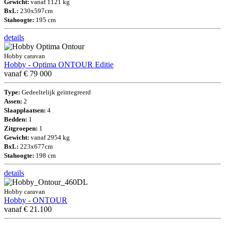
Gewicht:
vanaf 1121 kg
BxL:
230x597cm
Stahoogte:
195 cm
details
Hobby caravan
Hobby - Optima ONTOUR Editie
vanaf € 79 000
Type:
Gedeeltelijk geïntegreerd
Assen:
2
Slaapplaatsen:
4
Bedden:
1
Zitgroepen:
1
Gewicht:
vanaf 2954 kg
BxL:
223x677cm
Stahoogte:
198 cm
details
Hobby caravan
Hobby - ONTOUR
vanaf € 21.100