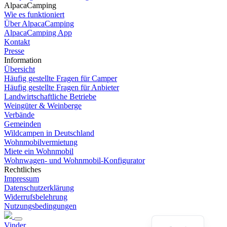
AlpacaCamping
Wie es funktioniert
Über AlpacaCamping
AlpacaCamping App
Kontakt
Presse
Information
Übersicht
Häufig gestellte Fragen für Camper
Häufig gestellte Fragen für Anbieter
Landwirtschaftliche Betriebe
Weingüter & Weinberge
Verbände
Gemeinden
Wildcampen in Deutschland
Wohnmobilvermietung
Spanish
Miete ein Wohnmobil
Wohnwagen- und Wohnmobil-Konfigurator
Italian
Rechtliches
Impressum
French
Datenschutzerklärung
English
Widerrufsbelehrung
Nutzungsbedingungen
German
Vinder