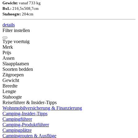
Gewicht:
vanaf 733 kg
BxL:
216,5x508,7cm
Stahoogte:
204cm
details
Filter instellen
Type voertuig
Merk
Prijs
Assen
Slaapplaatsen
Soorten bedden
Zitgroepen
Gewicht
Breedte
Lengte
Stahoogte
Reiseführer & Insider-Tipps
Wohnmobilversicherung & Finanzierung
Camping-Insider-Tipps
Campingführer
Camping-Produktführer
Campingplätze
Campingrouten & Ausflüge