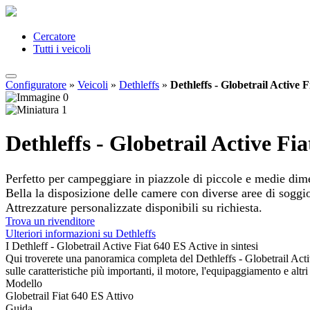
Cercatore
Tutti i veicoli
Configuratore
»
Veicoli
»
Dethleffs
»
Dethleffs - Globetrail Active 
Dethleffs - Globetrail Active Fi
Perfetto per campeggiare in piazzole di piccole e medie dim
Bella la disposizione delle camere con diverse aree di soggi
Attrezzature personalizzate disponibili su richiesta.
Trova un rivenditore
Ulteriori informazioni su Dethleffs
I Dethleff - Globetrail Active Fiat 640 ES Active in sintesi
Qui troverete una panoramica completa del Dethleffs - Globetrail Act
sulle caratteristiche più importanti, il motore, l'equipaggiamento e altri 
Modello
Globetrail Fiat 640 ES Attivo
Guida