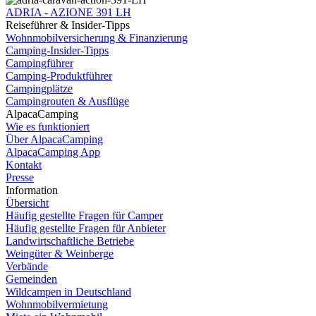
ADRIA - AZIONE 391 LH
Reiseführer & Insider-Tipps
Wohnmobilversicherung & Finanzierung
Camping-Insider-Tipps
Campingführer
Camping-Produktführer
Campingplätze
Campingrouten & Ausflüge
AlpacaCamping
Wie es funktioniert
Über AlpacaCamping
AlpacaCamping App
Kontakt
Presse
Information
Übersicht
Häufig gestellte Fragen für Camper
Häufig gestellte Fragen für Anbieter
Landwirtschaftliche Betriebe
Weingüter & Weinberge
Verbände
Gemeinden
Wildcampen in Deutschland
Wohnmobilvermietung