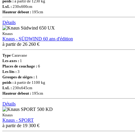
poids :
à partir de 1230 kg
LxL :
230x600cm
Hauteur debout :
195cm
Détails
Knaus
Knaus - SÜDWIND 60 ans d'édition
à partir de 26 260 €
Type
Caravane
Les axes :
1
Places de couchage :
6
Les lits :
3
Groupes de sièges :
1
poids :
à partir de 1100 kg
LxL :
230x645cm
Hauteur debout :
195cm
Détails
Knaus
Knaus - SPORT
à partir de 19 300 €