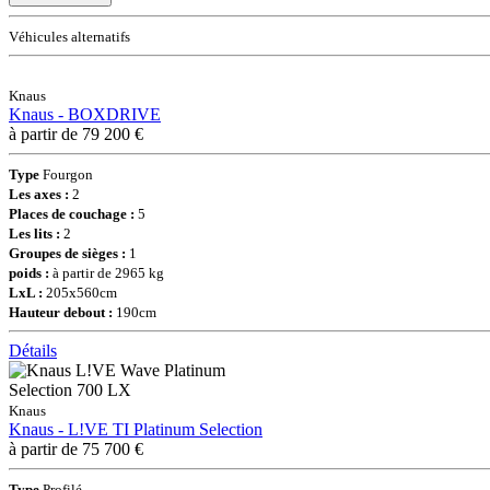
Véhicules alternatifs
Knaus
Knaus - BOXDRIVE
à partir de 79 200 €
Type
Fourgon
Les axes :
2
Places de couchage :
5
Les lits :
2
Groupes de sièges :
1
poids :
à partir de 2965 kg
LxL :
205x560cm
Hauteur debout :
190cm
Détails
Knaus
Knaus - L!VE TI Platinum Selection
à partir de 75 700 €
Type
Profilé